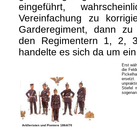
eingeführt, wahrsche
Vereinfachung zu korrig
Garderegiment, dann zu 
den Regimentern 1, 2, 
handelte es sich da um ei
Erst wäh
die Feld
Pickelh
erset
unprakt
Stiefel 
sogenan
Artilleristen und Pioniere 1864/70