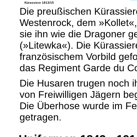
Kürassiere 1813/15
Die preußischen Kürassie
Westenrock, dem »Kollet«,
sie ihn wie die Dragoner g
(»Litewka«). Die Kürassie
französischem Vorbild gef
das Regiment Garde du Co
Die Husaren trugen noch i
von Freiwilligen Jägern be
Die Überhose wurde im Fel
getragen.