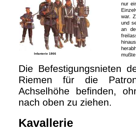
nur ei
Einzel
war. 
und s
an de
freila
hinau
herab
mußte 
Infanterie 1866
Die Befestigungsnieten de
Riemen für die Patro
Achselhöhe befinden, oh
nach oben zu ziehen.
Kavallerie