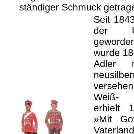
ständiger Schmuck getrag
Seit 184
der U
geworden
wurde 18
Adler 
neusil
versehen
Weiß- 
erhielt 
»Mit Go
Vaterlan