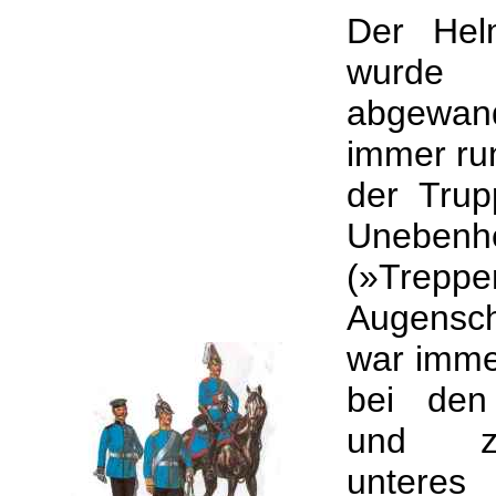
Der Hel
wurde
abgewa
immer run
der Trup
Unebenhe
(»Trep
Augensc
war imme
bei den
und zu
untere