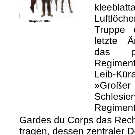
kleeblat
Luftlöc
Dragoner 1866
Truppe 
letzte Ä
das p
Regiment
Leib-Kür
»Große
Schle
Regimen
Gardes du Corps das Recht
tragen, dessen zentraler 