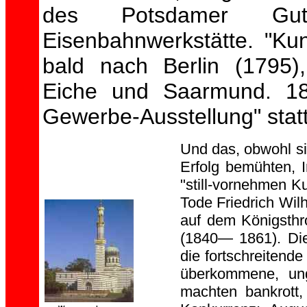
des Potsdamer Gut
Eisenbahnwerkstätte. "Ku
bald nach Berlin (1795)
Eiche und Saarmund. 18
Gewerbe-Ausstellung" stat
Und das, obwohl si
Erfolg bemühten, 
"still-vornehmen K
Tode Friedrich Wilh
auf dem Königsthro
(1840— 1861). Die 
die fortschreitende
überkommene, ungü
machten bankrott