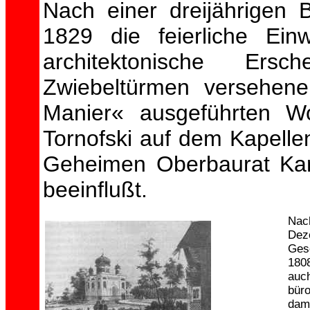
Nach einer dreijährigen
1829 die feierliche Ein
architektonische Ers
Zwiebeltürmen versehen
Manier« ausgeführten W
Tornofski auf dem Kapell
Geheimen Oberbaurat Karl
beeinflußt.
Nac
Dez
Ges
180
auc
bür
dami