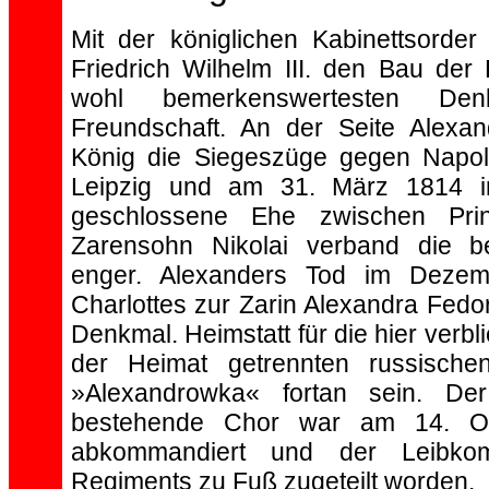
Mit der königlichen Kabinettsorder
Friedrich Wilhelm III. den Bau der
wohl bemerkenswertesten Denkm
Freundschaft. An der Seite Alexan
König die Siegeszüge gegen Napo
Leipzig und am 31. März 1814 in
geschlossene Ehe zwischen Pri
Zarensohn Nikolai verband die b
enger. Alexanders Tod im Deze
Charlottes zur Zarin Alexandra Fed
Denkmal. Heimstatt für die hier verbl
der Heimat getrennten russische
»Alexandrowka« fortan sein. De
bestehende Chor war am 14. O
abkommandiert und der Leibko
Regiments zu Fuß zugeteilt worden.