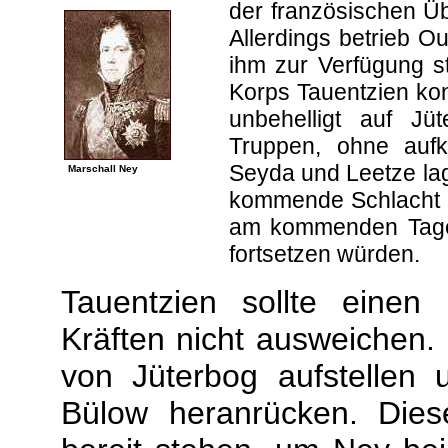
der französischen Ü
Allerdings betrieb Ou
ihm zur Verfügung st
Korps Tauentzien kon
unbehelligt auf J
Truppen, ohne aufk
Seyda und Leetze lage
Marschall Ney
kommende Schlacht 
am kommenden Tage 
fortsetzen würden.
Tauentzien sollte einen
Kräften nicht ausweichen. 
von Jüterbog aufstellen
Bülow heranrücken. Die