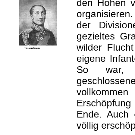
den Höhen v
organisieren
der Divisio
gezieltes Gra
wilder Fluch
Tauentzien
eigene Infan
So war, 
geschlosse
vollkomme
Erschöpfung
Ende. Auch 
völlig erschö