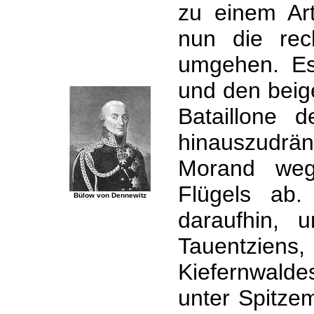
zu einem Art
nun die rec
umgehen. Es 
und den bei
Bataillone 
hinauszudrä
Morand weg
Flügels ab.
Bülow von Dennewitz
daraufhin, u
Tauentzien
Kiefernwal
unter Spitze