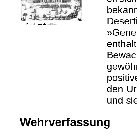
beka
Deser
Parade vor dem Dom
»Gene
enthal
Bewa
gewöhn
posit
den Ur
und si
Wehrverfassung