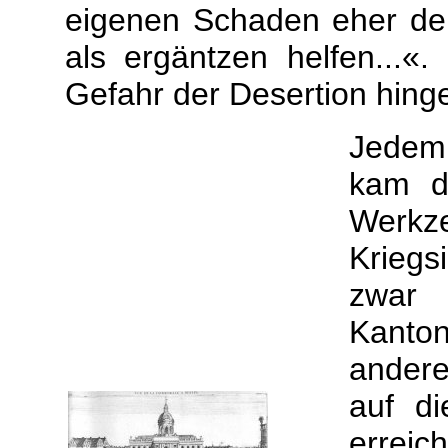
eigenen Schaden eher de
als ergäntzen helfen...«.
Gefahr der Desertion hin
Jedem
kam d
Werkz
Kriegs
zwar
Kanton
andere
auf d
erreic