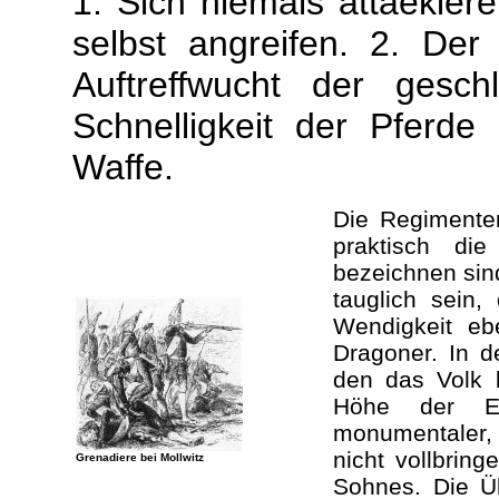
1. Sich niemals attaekier
selbst angreifen. 2. Der 
Auftreffwucht der gesc
Schnelligkeit der Pferd
Waffe.
Die Regimenter
praktisch di
bezeichnen sind
tauglich sein,
Wendigkeit eb
Dragoner. In d
den das Volk 
Höhe der En
monumentaler, a
nicht vollbrin
Grenadiere bei Mollwitz
Sohnes. Die Ü