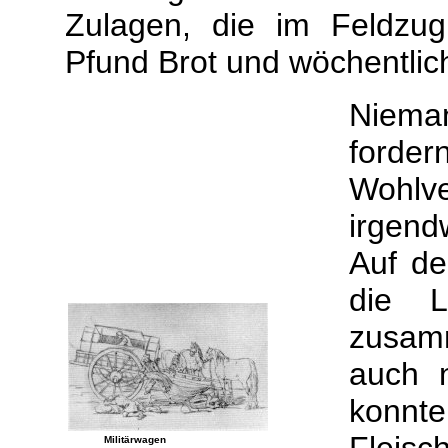
Zulagen, die im Feldzug
Pfund Brot und wöchentlic
Niema
forder
Wohl
irgen
Auf de
die L
zusam
auch n
konnte
Militärwagen